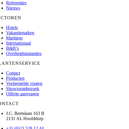
Referenties
Nieuws
ECTOREN
Hotels
Vakantieparken
Maritiem
Internationaal
B&B’s
Overheidsinstanties
LANTENSERVICE
Contact
Producten
Veelgestelde vragen
Showroombezoek
Offerte aanvragen
ONTACT
J.C. Beetslaan 163 B
2131 AL Hoofddorp
+31 (0)23 528 12 44