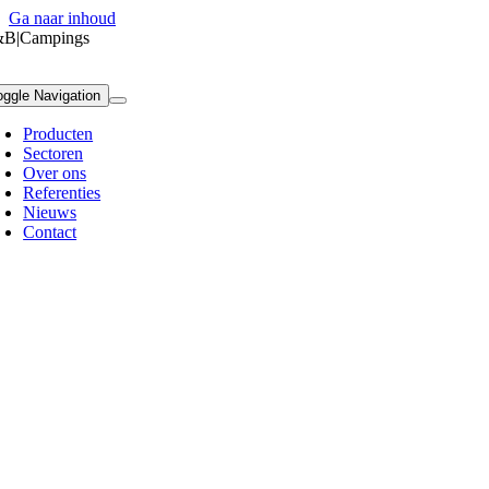
Ga naar inhoud
B|Campings
oggle Navigation
Producten
Sectoren
Over ons
Referenties
Nieuws
Contact