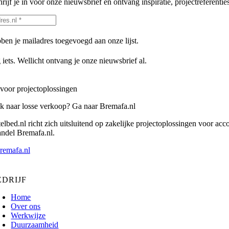
rijf je in voor onze nieuwsbrief en ontvang inspiratie, projectreferenties
en je mailadres toegevoegd aan onze lijst.
 iets. Wellicht ontvang je onze nieuwsbrief al.
voor projectoplossingen
k naar losse verkoop? Ga naar Bremafa.nl
lbed.nl richt zich uitsluitend op zakelijke projectoplossingen voor acc
andel Bremafa.nl.
remafa.nl
EDRIJF
Home
Over ons
Werkwijze
Duurzaamheid