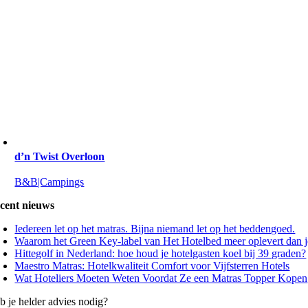
d’n Twist Overloon
B&B|Campings
cent nieuws
Iedereen let op het matras. Bijna niemand let op het beddengoed.
Waarom het Green Key-label van Het Hotelbed meer oplevert dan j
Hittegolf in Nederland: hoe houd je hotelgasten koel bij 39 graden?
Maestro Matras: Hotelkwaliteit Comfort voor Vijfsterren Hotels
Wat Hoteliers Moeten Weten Voordat Ze een Matras Topper Kopen
b je helder advies nodig?