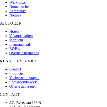
Werkwijze
Duurzaamheid
Referenties
Nieuws
SECTOREN
Hotels
Vakantieparken
Maritiem
Internationaal
B&B’s
Overheidsinstanties
KLANTENSERVICE
Contact
Producten
Veelgestelde vragen
Showroombezoek
Offerte aanvragen
CONTACT
J.C. Beetslaan 163 B
2131 AL Hoofddorp