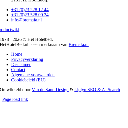
+31 (0)23 528 12 44
+31 (0)23 528 09 24
info@bremafa.nl
roductwiki
1978 - 2026 © Het Hotelbed.
HetHotelBed.nl is een merknaam van
Bremafa.nl
Home
Privacyverklaring
Disclaimer
Contact
Algemene voorwaarden
Cookiebeleid (EU)
Ontwikkeld door
Van de Sand Design
&
Liplyn SEO & AI Search
Page load link