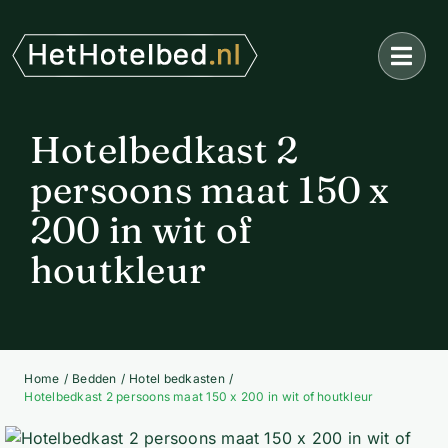
Ga
naar
inhoud
Hotelbedkast 2
persoons maat 150 x
200 in wit of
houtkleur
Home
Bedden
Hotel bedkasten
Hotelbedkast 2 persoons maat 150 x 200 in wit of houtkleur