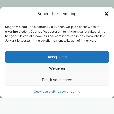
Beheer toestemming
Mogen we cookies plaatsen? Zo kunnen we je de beste website
ervaring bieden. Door op 'Accepteren' te klikken, ga je akkoord met
het gebruik van alle cookies zoals omschreven in ons Cookiebeleid.
Je kunt je toestemming op elk moment wijzigen of intrekken.
Accepteren
Heb je helder advies nodig?
Weigeren
Wil je meer weten over hotelbedden, matrassen,
Bekijk voorkeuren
beddengoed en onze slaapoplossingen? Neem
NL
dan gerust contact op.
Cookiebeleid
Privacyverklaring
Na het invullen van het formulier nemen wij zo
spoedig mogelijk contact met je op.