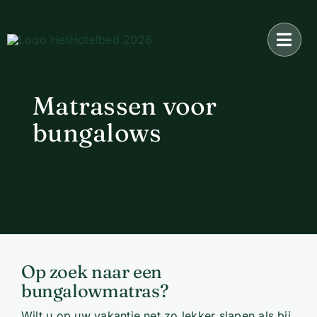
Ga
naar
inhoud
Matrassen voor
bungalows
Op zoek naar een
bungalowmatras?
Wilt u op uw vakantie net zo lekker slapen als bij