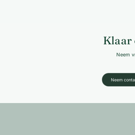
Klaar 
Neem vr
Neem conta