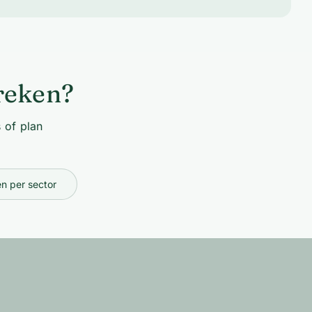
preken?
 of plan
n per sector