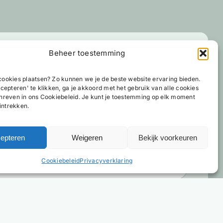
Beheer toestemming
lder advies nodig?
ookies plaatsen? Zo kunnen we je de beste website ervaring bieden.
cepteren' te klikken, ga je akkoord met het gebruik van alle cookies
er hotelbedden, matrassen, beddengoed en onze
hreven in ons Cookiebeleid. Je kunt je toestemming op elk moment
 intrekken.
em dan gerust contact op.
 formulier nemen wij zo spoedig mogelijk contact met je
epteren
Weigeren
Bekijk voorkeuren
Cookiebeleid
Privacyverklaring