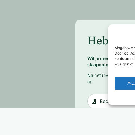
Heb je he
Mogen we c
Door op 'Ac
Wil je meer weten ov
zoals omsc
wijzigen of
slaapoplossingen? Ne
Na het invullen van het
op.
Acc