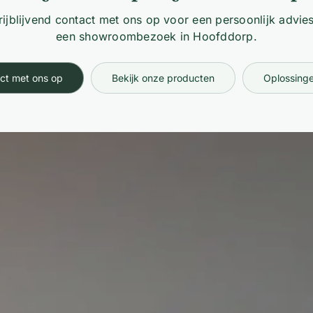
ijblijvend contact met ons op voor een persoonlijk advies
een showroombezoek in Hoofddorp.
ct met ons op
Bekijk onze producten
Oplossinge