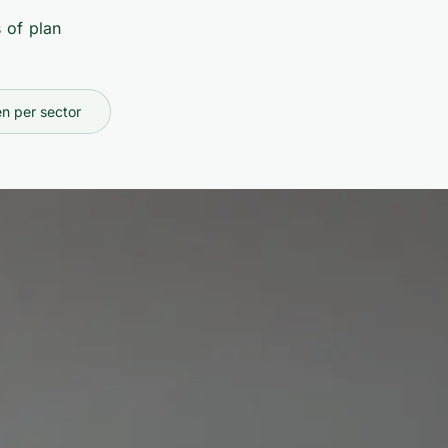
 of plan
n per sector