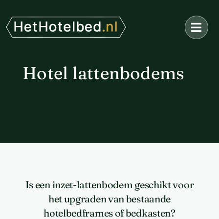
Ga
naar
inhoud
Hotel lattenbodems
Is een inzet-lattenbodem geschikt voor
het upgraden van bestaande
hotelbedframes of bedkasten?