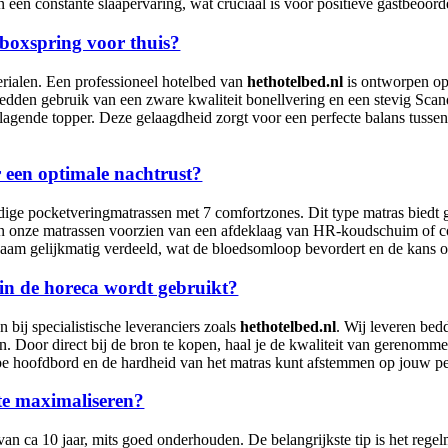
 een constante slaapervaring, wat cruciaal is voor positieve gastbeoord
 boxspring voor thuis?
terialen. Een professioneel hotelbed van
hethotelbed.nl
is ontworpen op
bedden gebruik van een zware kwaliteit bonellvering en een stevig Sca
agende topper. Deze gelaagdheid zorgt voor een perfecte balans tussen 
r een optimale nachtrust?
dige pocketveringmatrassen met 7 comfortzones. Dit type matras biedt 
n onze matrassen voorzien van een afdeklaag van HR-koudschuim of com
haam gelijkmatig verdeeld, wat de bloedsomloop bevordert en de kans op
 in de horeca wordt gebruikt?
n bij specialistische leveranciers zoals
hethotelbed.nl
. Wij leveren bed
n. Door direct bij de bron te kopen, haal je de kwaliteit van gerenommee
ype hoofdbord en de hardheid van het matras kunt afstemmen op jouw pe
te maximaliseren?
n ca 10 jaar, mits goed onderhouden. De belangrijkste tip is het regel