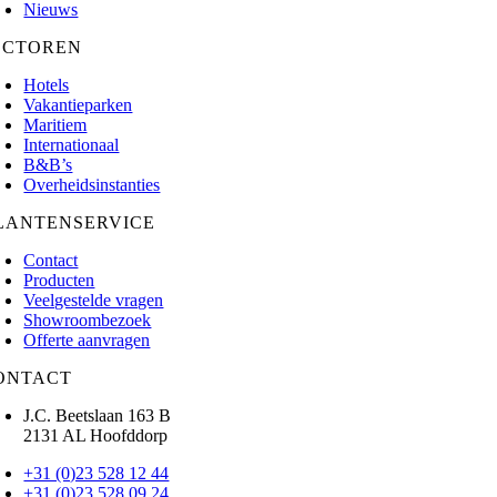
Nieuws
ECTOREN
Hotels
Vakantieparken
Maritiem
Internationaal
B&B’s
Overheidsinstanties
LANTENSERVICE
Contact
Producten
Veelgestelde vragen
Showroombezoek
Offerte aanvragen
ONTACT
J.C. Beetslaan 163 B
2131 AL Hoofddorp
+31 (0)23 528 12 44
+31 (0)23 528 09 24