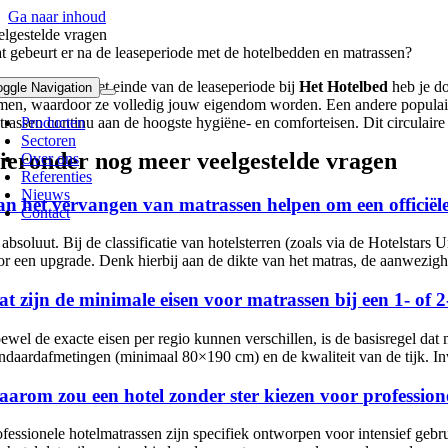
Ga naar inhoud
elgestelde vragen
t gebeurt er na de leaseperiode met de hotelbedden en matrassen?
twoord:
Aan het einde van de leaseperiode bij
Het Hotelbed
heb je do
oggle Navigation
men, waardoor ze volledig jouw eigendom worden. Een andere populaire op
trassen continu aan de hoogste hygiëne- en comforteisen. Dit circulaire m
Producten
Sectoren
ieronder nog meer veelgestelde vragen
Over ons
Referenties
Nieuws
n het vervangen van matrassen helpen om een officiële 
Contact
, absoluut. Bij de classificatie van hotelsterren (zoals via de Hotelsta
or een upgrade. Denk hierbij aan de dikte van het matras, de aanwezigh
t zijn de minimale eisen voor matrassen bij een 1- of 2
ewel de exacte eisen per regio kunnen verschillen, is de basisregel dat
andaardafmetingen (minimaal 80×190 cm) en de kwaliteit van de tijk. Inve
arom zou een hotel zonder ster kiezen voor professio
ofessionele hotelmatrassen zijn specifiek ontworpen voor intensief gebr