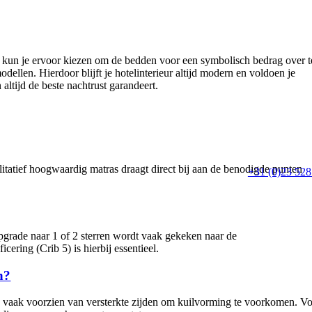
ak kun je ervoor kiezen om de bedden voor een symbolisch bedrag over t
llen. Hierdoor blijft je hotelinterieur altijd modern en voldoen je
altijd de beste nachtrust garandeert.
alitatief hoogwaardig matras draagt direct bij aan de benodigde punten
+31 (0)23 528
upgrade naar 1 of 2 sterren wordt vaak gekeken naar de
ering (Crib 5) is hierbij essentieel.
n?
ijn vaak voorzien van versterkte zijden om kuilvorming te voorkomen. V