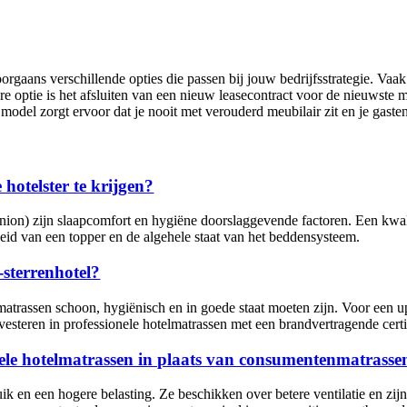
orgaans verschillende opties die passen bij jouw bedrijfsstrategie. Va
tie is het afsluiten van een nieuw leasecontract voor de nieuwste mode
odel zorgt ervoor dat je nooit met verouderd meubilair zit en je gasten 
hotelster te krijgen?
rs Union) zijn slaapcomfort en hygiëne doorslaggevende factoren. Een kw
eid van een topper en de algehele staat van het beddensysteem.
-sterrenhotel?
 matrassen schoon, hygiënisch en in goede staat moeten zijn. Voor een 
steren in professionele hotelmatrassen met een brandvertragende certific
nele hotelmatrassen in plaats van consumentenmatrasse
uik en een hogere belasting. Ze beschikken over betere ventilatie en z