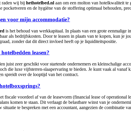
 raden wij bij
hethotelbed.nl
aan om een molton van hotelkwaliteit te 
de pocketveren en de hygiëne van de stoffering optimaal behouden, precie
easen voor mijn accommodatie?
bed
is het behoud van werkkapitaal. In plaats van een grote eenmalige in
baar als bedrijfskosten. Door te leasen in plaats van te kopen, kun je 
aad, zonder dat dit direct invloed heeft op je liquiditeitspositie.
e hotelbedden leasen?
dden juist zeer geschikt voor startende ondernemers en kleinschalige 
 die luxe vijfsterren-slaapervaring te bieden. Je kunt vaak al vanaf kle
ten spreidt over de looptijd van het contract.
n hotelboxsprings?
 fiscale voordeel af van de leasevorm (financial lease of operational le
alans komen te staan. Dit verlaagt de belastbare winst van je ondernem
 situatie te bespreken met een accountant, aangezien de combinatie van 