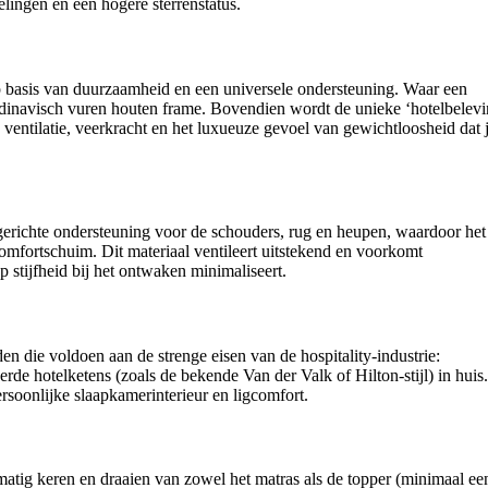
elingen en een hogere sterrenstatus.
 basis van duurzaamheid en een universele ondersteuning. Waar een
ndinavisch vuren houten frame. Bovendien wordt de unieke ‘hotelbelevi
ventilatie, veerkracht en het luxueuze gevoel van gewichtloosheid dat 
gerichte ondersteuning voor de schouders, rug en heupen, waardoor het
fortschuim. Dit materiaal ventileert uitstekend en voorkomt
 stijfheid bij het ontwaken minimaliseert.
den die voldoen aan de strenge eisen van de hospitality-industrie:
rde hotelketens (zoals de bekende Van der Valk of Hilton-stijl) in huis
rsoonlijke slaapkamerinterieur en ligcomfort.
matig keren en draaien van zowel het matras als de topper (minimaal ee