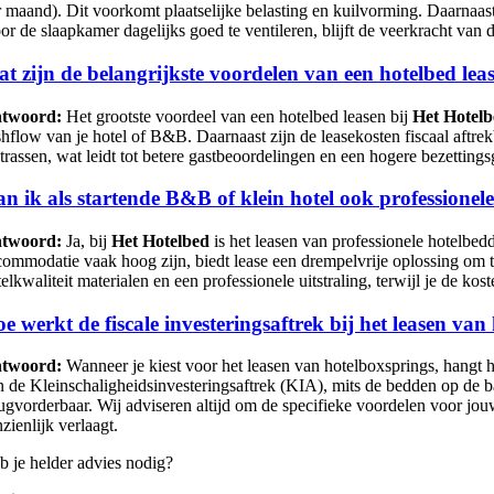
r maand). Dit voorkomt plaatselijke belasting en kuilvorming. Daarnaast
or de slaapkamer dagelijks goed te ventileren, blijft de veerkracht van 
t zijn de belangrijkste voordelen van een hotelbed l
twoord:
Het grootste voordeel van een hotelbed leasen bij
Het Hotel
shflow van je hotel of B&B. Daarnaast zijn de leasekosten fiscaal aftrek
rassen, wat leidt tot betere gastbeoordelingen en een hogere bezettingsgr
n ik als startende B&B of klein hotel ook professionel
twoord:
Ja, bij
Het Hotelbed
is het leasen van professionele hotelbe
commodatie vaak hoog zijn, biedt lease een drempelvrije oplossing om toch
elkwaliteit materialen en een professionele uitstraling, terwijl je de kos
e werkt de fiscale investeringsaftrek bij het leasen va
twoord:
Wanneer je kiest voor het leasen van hotelboxsprings, hangt het
n de Kleinschaligheidsinvesteringsaftrek (KIA), mits de bedden op de b
rugvorderbaar. Wij adviseren altijd om de specifieke voordelen voor jouw
zienlijk verlaagt.
b je helder advies nodig?