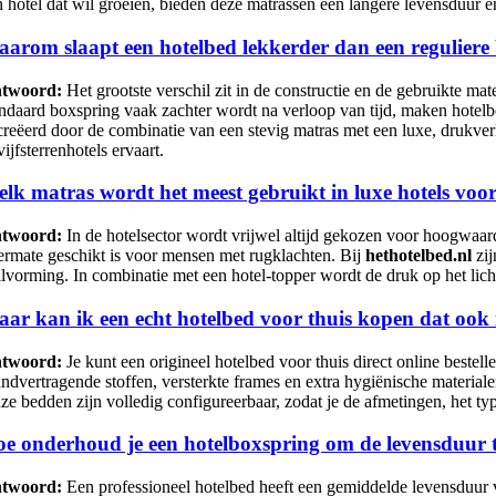
n hotel dat wil groeien, bieden deze matrassen een langere levensduur en
arom slaapt een hotelbed lekkerder dan een reguliere
twoord:
Het grootste verschil zit in de constructie en de gebruikte ma
andaard boxspring vaak zachter wordt na verloop van tijd, maken hotel
creëerd door de combinatie van een stevig matras met een luxe, drukverl
vijfsterrenhotels ervaart.
lk matras wordt het meest gebruikt in luxe hotels voo
twoord:
In de hotelsector wordt vrijwel altijd gekozen voor hoogwaar
termate geschikt is voor mensen met rugklachten. Bij
hethotelbed.nl
zij
ilvorming. In combinatie met een hotel-topper wordt de druk op het lic
ar kan ik een echt hotelbed voor thuis kopen dat ook
twoord:
Je kunt een origineel hotelbed voor thuis direct online bestelle
andvertragende stoffen, versterkte frames en extra hygiënische materiale
ze bedden zijn volledig configureerbaar, zodat je de afmetingen, het t
e onderhoud je een hotelboxspring om de levensduur 
twoord:
Een professioneel hotelbed heeft een gemiddelde levensduur va