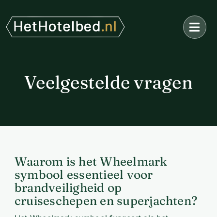
Ga
naar
inhoud
Veelgestelde vragen
Waarom is het Wheelmark
symbool essentieel voor
brandveiligheid op
cruiseschepen en superjachten?