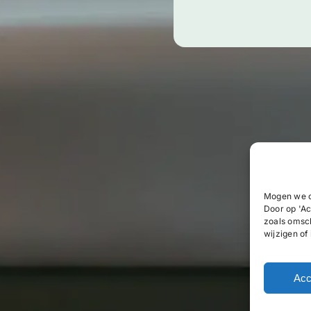
Mogen we c
Door op 'Ac
zoals omsc
wijzigen of
Acc