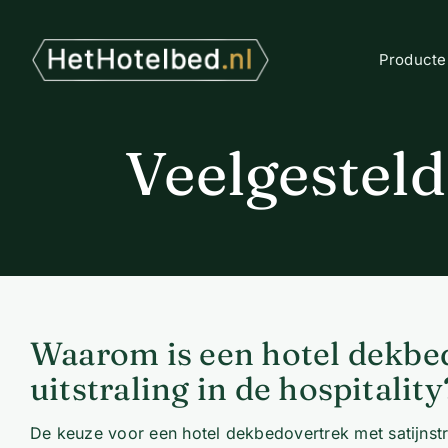
Ga
naar
inhoud
Producte
Veelgestel
Waarom is een hotel dekbed
uitstraling in de hospitality
De keuze voor een hotel dekbedovertrek met satijnstre