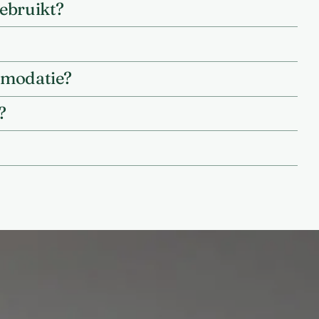
gebruikt?
ommodatie?
?