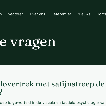
n
Sectoren
Over ons
Referenties
Nieuws
Cont
de vragen
overtrek met satijnstreep de
?
ep is geworteld in de visuele en tactiele psychologie van