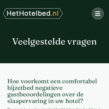
Ga
naar
inhoud
Veelgestelde vragen
Hoe voorkomt een comfortabel
bijzetbed negatieve
gastbeoordelingen over de
slaapervaring in uw hotel?