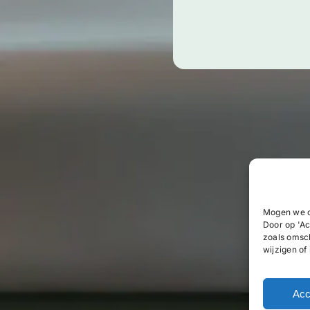
Mogen we c
Door op 'Ac
zoals omsc
wijzigen of
Acc