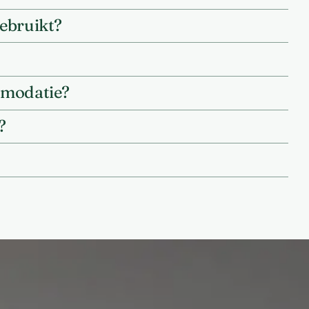
gebruikt?
ommodatie?
?