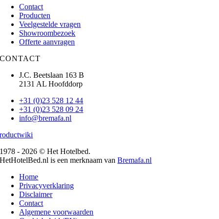
Contact
Producten
Veelgestelde vragen
Showroombezoek
Offerte aanvragen
CONTACT
J.C. Beetslaan 163 B
2131 AL Hoofddorp
+31 (0)23 528 12 44
+31 (0)23 528 09 24
info@bremafa.nl
roductwiki
1978 - 2026 © Het Hotelbed.
HetHotelBed.nl is een merknaam van
Bremafa.nl
Home
Privacyverklaring
Disclaimer
Contact
Algemene voorwaarden