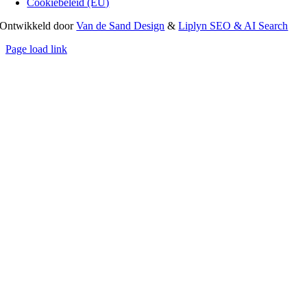
Cookiebeleid (EU)
Ontwikkeld door
Van de Sand Design
&
Liplyn SEO & AI Search
Page load link