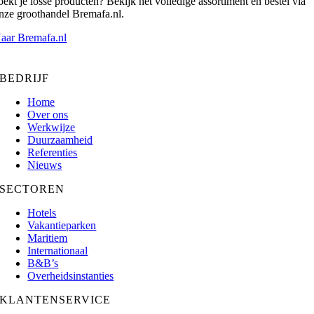
oekt je losse producten? Bekijk het volledige assortiment en bestel via
nze groothandel Bremafa.nl.
aar Bremafa.nl
BEDRIJF
Home
Over ons
Werkwijze
Duurzaamheid
Referenties
Nieuws
SECTOREN
Hotels
Vakantieparken
Maritiem
Internationaal
B&B’s
Overheidsinstanties
KLANTENSERVICE