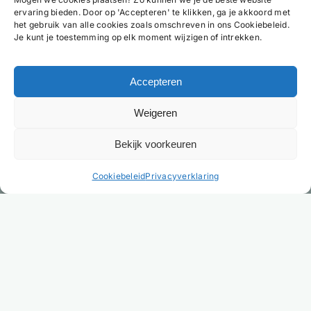
ervaring bieden. Door op 'Accepteren' te klikken, ga je akkoord met
het gebruik van alle cookies zoals omschreven in ons Cookiebeleid.
Je kunt je toestemming op elk moment wijzigen of intrekken.
Accepteren
Weigeren
Bekijk voorkeuren
NL
Cookiebeleid
Privacyverklaring
Heb je helder advies nodig?
Wil je meer weten over hotelbedden, matrassen,
beddengoed en onze slaapoplossingen? Neem
dan gerust contact op.
Na het invullen van het formulier nemen wij zo
spoedig mogelijk contact met je op.