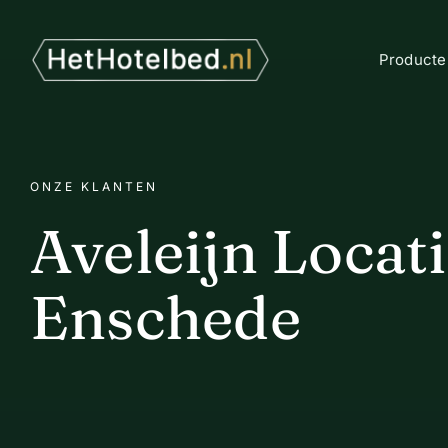
Ga
naar
inhoud
Producte
ONZE KLANTEN
Aveleijn Locat
Enschede