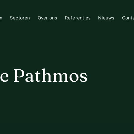
n
Sectoren
Over ons
Referenties
Nieuws
Cont
ie Pathmos