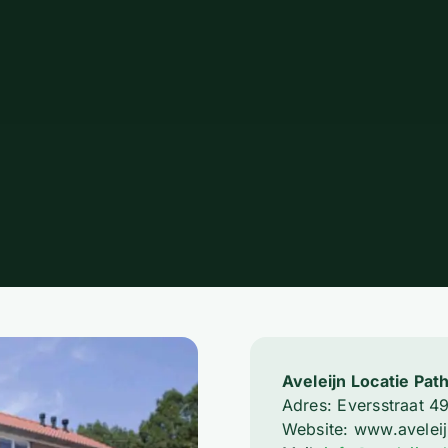
Aveleijn Locatie Pa
Adres: Eversstraat 4
Website: www.aveleij