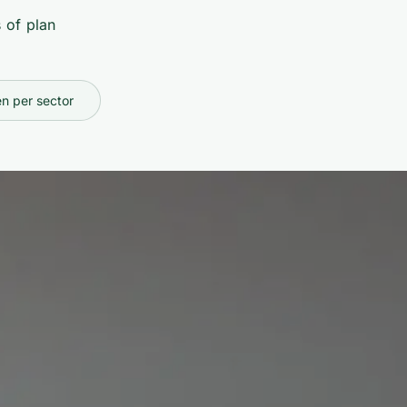
 of plan
n per sector