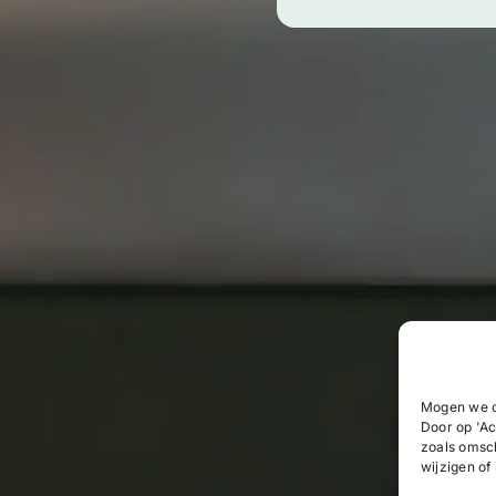
Mogen we c
Door op 'Ac
zoals omsc
wijzigen of