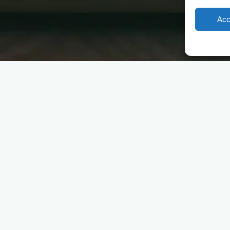
Acc
ALLEEN 
Op zoek 
ieuwste
HetHotelbed
voor accom
particulier
assortimen
ie, projectreferenties en
Naar Brema