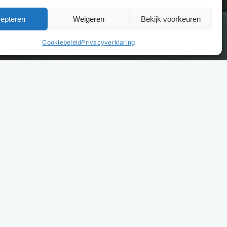
epteren
Weigeren
Bekijk voorkeuren
Cookiebeleid
Privacyverklaring
VOOR PROJECTOPLOSSINGEN
naar losse verkoop? Ga naar Bremafa.nl
.nl richt zich uitsluitend op zakelijke projectoplossingen
modaties. Ben je winkelier, e-commercebedrijf of
 en zoekt je losse producten? Bekijk het volledige
t en bestel via onze groothandel Bremafa.nl.
fa.nl