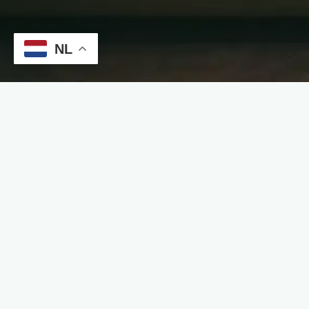
NL
Blijf op de hoogte van onze n
slaapoplossingen
Schrijf je in voor onze nieuwsbrief en ontvang inspirat
advies direct in je inbox.