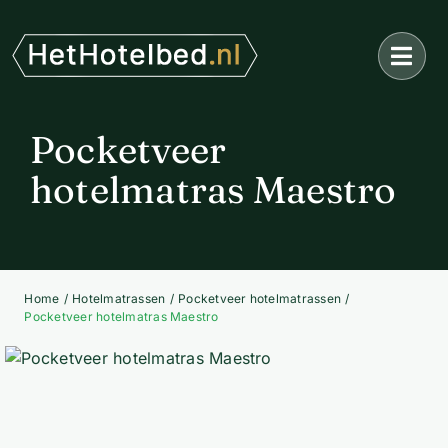
Ga
naar
inhoud
Pocketveer
hotelmatras Maestro
Home
Hotelmatrassen
Pocketveer hotelmatrassen
Pocketveer hotelmatras Maestro