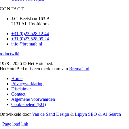
CONTACT
J.C. Beetslaan 163 B
2131 AL Hoofddorp
+31 (0)23 528 12 44
+31 (0)23 528 09 24
info@bremafa.nl
roductwiki
1978 - 2026 © Het Hotelbed.
HetHotelBed.nl is een merknaam van
Bremafa.nl
Home
Privacyverklaring
Disclaimer
Contact
Algemene voorwaarden
Cookiebeleid (EU)
Ontwikkeld door
Van de Sand Design
&
Liplyn SEO & AI Search
Page load link