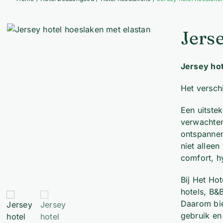
Jers
Jersey ho
Het verschi
Een uitste
verwachten
ontspannen
niet allee
comfort, h
Bij Het Ho
hotels, B&
Daarom bie
gebruik en