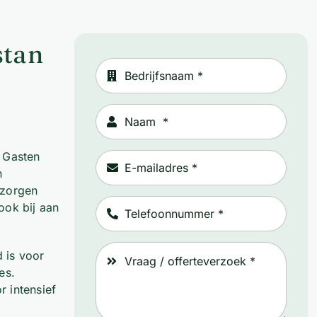
stan
. Gasten
n
 zorgen
ook bij aan
 is voor
es.
r intensief