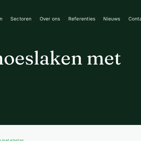
n
Sectoren
Over ons
Referenties
Nieuws
Cont
 hoeslaken met
n met elastan