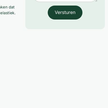
aken dat
Versturen
elastiek.