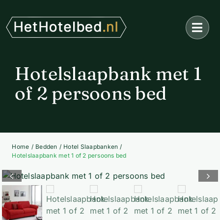
Ga
naar
inhoud
Hotelslaapbank met 1
of 2 persoons bed
Home
Bedden
Hotel Slaapbanken
Hotelslaapbank met 1 of 2 persoons bed