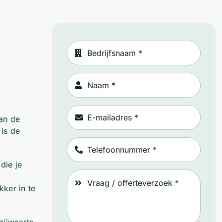
van de
 is de
die je
ker in te