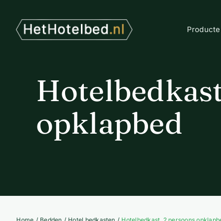
Ga
naar
inhoud
Producte
Hotelbedkast
opklapbed
Home
Bedden
Hotel bedkasten
Hotelbedkast, 2 persoons opklapb