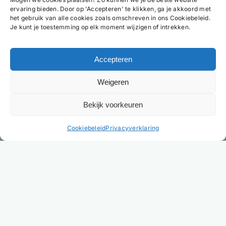
ervaring bieden. Door op 'Accepteren' te klikken, ga je akkoord met
het gebruik van alle cookies zoals omschreven in ons Cookiebeleid.
Je kunt je toestemming op elk moment wijzigen of intrekken.
Accepteren
Weigeren
Bekijk voorkeuren
NL
Cookiebeleid
Privacyverklaring
Heb je helder advies nodig?
Wil je meer weten over hotelbedden, matrassen,
beddengoed en onze slaapoplossingen? Neem
dan gerust contact op.
Na het invullen van het formulier nemen wij zo
spoedig mogelijk contact met je op.