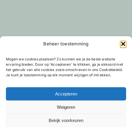
Beheer toestemming
Mogen we cookies plaatsen? Zo kunnen we je de beste website
ervaring bieden. Door op 'Accepteren' te klikken, ga je akkoord met
het gebruik van alle cookies zoals omschreven in ons Cookiebeleid.
Je kunt je toestemming op elk moment wijzigen of intrekken.
Heb je helder advies nodig?
Accepteren
Weigeren
Wil je meer weten over hotelbedden, matrassen,
beddengoed en onze slaapoplossingen? Neem
dan gerust contact op.
Bekijk voorkeuren
NL
Na het invullen van het formulier nemen wij zo