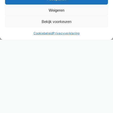
Weigeren
Bekijk voorkeuren
NL
Cookiebeleid
Privacyverklaring
Heb je helder advies nodig?
Wil je meer weten over hotelbedden, matrassen,