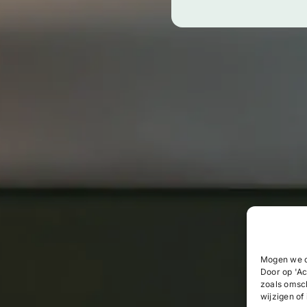
Mogen we c
Door op 'Ac
zoals omsc
wijzigen of