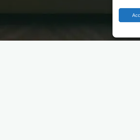
Acc
ALLEEN 
Op zoek 
ieuwste
HetHotelbed
voor accom
particulier
assortimen
ie, projectreferenties en
Naar Brema