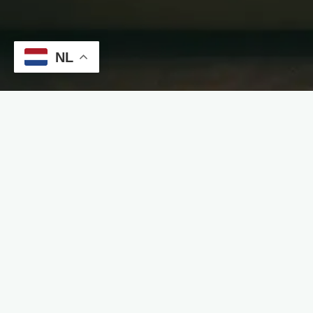
NL
Blijf op de hoogte van onze n
slaapoplossingen
Schrijf je in voor onze nieuwsbrief en ontvang inspirat
advies direct in je inbox.