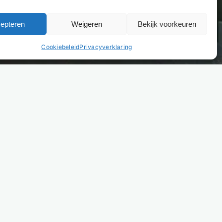
epteren
Weigeren
Bekijk voorkeuren
Cookiebeleid
Privacyverklaring
VOOR PROJECTOPLOSSINGEN
naar losse verkoop? Ga naar Bremafa.nl
.nl richt zich uitsluitend op zakelijke projectoplossingen
modaties. Ben je winkelier, e-commercebedrijf of
 en zoekt je losse producten? Bekijk het volledige
t en bestel via onze groothandel Bremafa.nl.
fa.nl