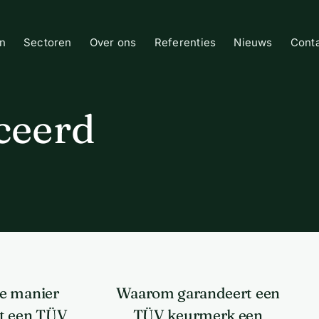
n
Sectoren
Over ons
Referenties
Nieuws
Cont
ceerd
e manier
Waarom garandeert een
t een TÜV
TÜV keurmerk een