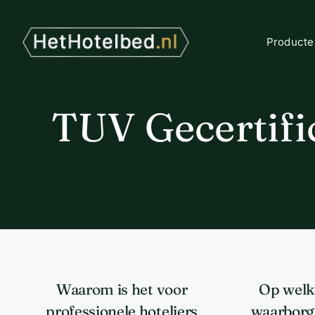
Ga
naar
inhoud
Producte
TUV Gecertifi
Waarom is het voor
Op welk
professionele hoteliers
waarborg