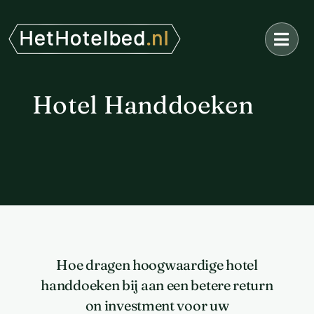
Ga
naar
inhoud
Hotel Handdoeken
Hoe dragen hoogwaardige hotel
handdoeken bij aan een betere return
on investment voor uw