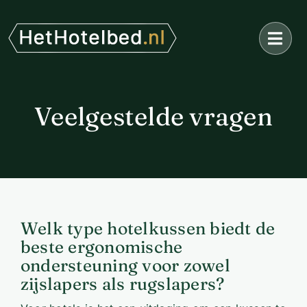
Ga
naar
inhoud
Veelgestelde vragen
Welk type hotelkussen biedt de
beste ergonomische
ondersteuning voor zowel
zijslapers als rugslapers?