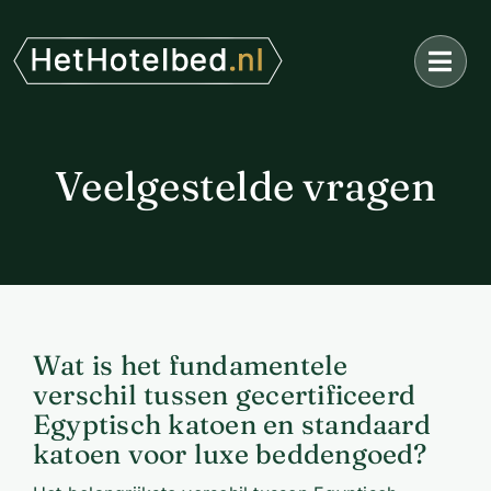
Ga
naar
inhoud
Veelgestelde vragen
Wat is het fundamentele
verschil tussen gecertificeerd
Egyptisch katoen en standaard
katoen voor luxe beddengoed?