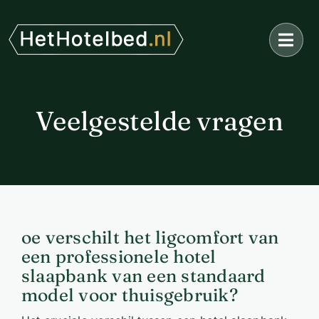
Ga
naar
inhoud
Veelgestelde vragen
oe verschilt het ligcomfort van
een professionele hotel
slaapbank van een standaard
model voor thuisgebruik?