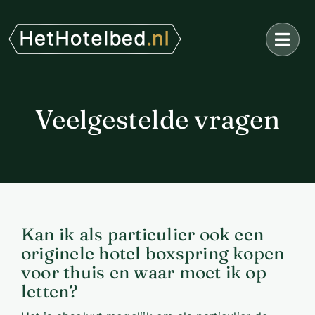
Ga
naar
inhoud
Veelgestelde vragen
Kan ik als particulier ook een
originele hotel boxspring kopen
voor thuis en waar moet ik op
letten?