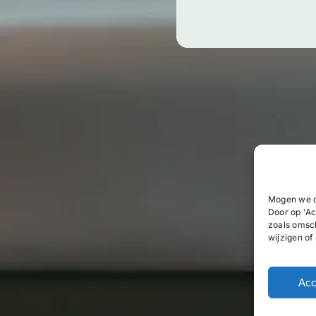
Mogen we c
Door op 'Ac
zoals omsc
wijzigen of
Acc