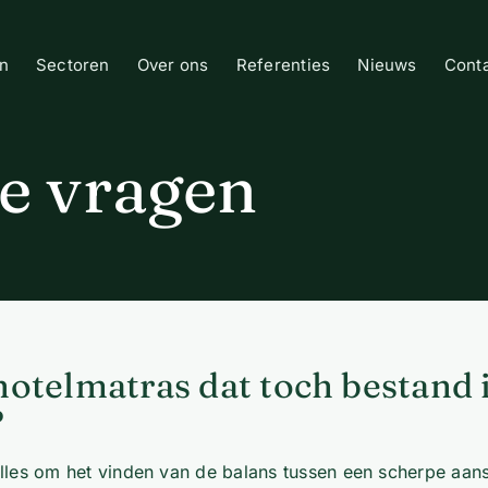
n
Sectoren
Over ons
Referenties
Nieuws
Cont
de vragen
hotelmatras dat toch bestand i
?
 alles om het vinden van de balans tussen een scherpe aan