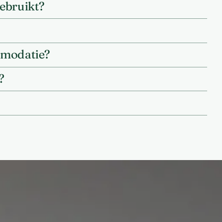
gebruikt?
ommodatie?
?