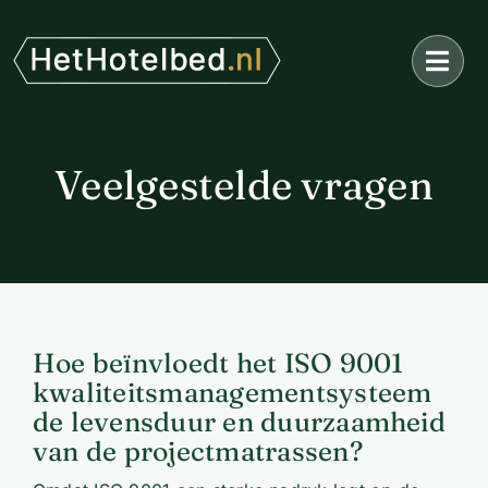
Ga
naar
inhoud
Veelgestelde vragen
Hoe beïnvloedt het ISO 9001
kwaliteitsmanagementsysteem
de levensduur en duurzaamheid
van de projectmatrassen?