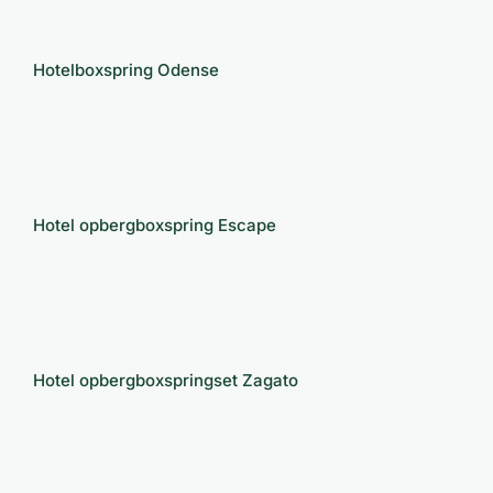
Hotelboxspring Odense
Hotelboxspring Odense
Hotel opbergboxspring Escape
Hotel opbergboxspring Escape
Hotel opbergboxspringset Zagato
Hotel opbergboxspringset Zagato
Zwevende hotelboxspring Fly