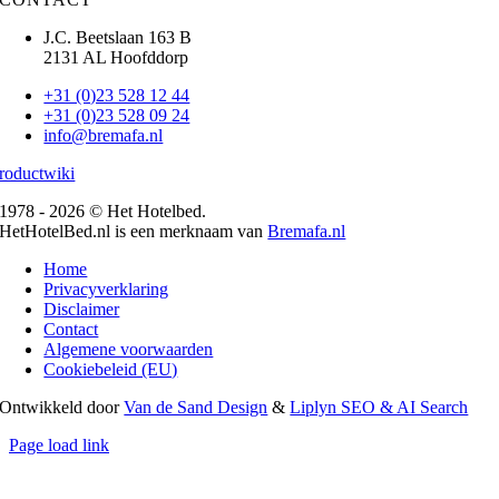
J.C. Beetslaan 163 B
2131 AL Hoofddorp
+31 (0)23 528 12 44
+31 (0)23 528 09 24
info@bremafa.nl
roductwiki
1978 - 2026 © Het Hotelbed.
HetHotelBed.nl is een merknaam van
Bremafa.nl
Home
Privacyverklaring
Disclaimer
Contact
Algemene voorwaarden
Cookiebeleid (EU)
Ontwikkeld door
Van de Sand Design
&
Liplyn SEO & AI Search
Page load link