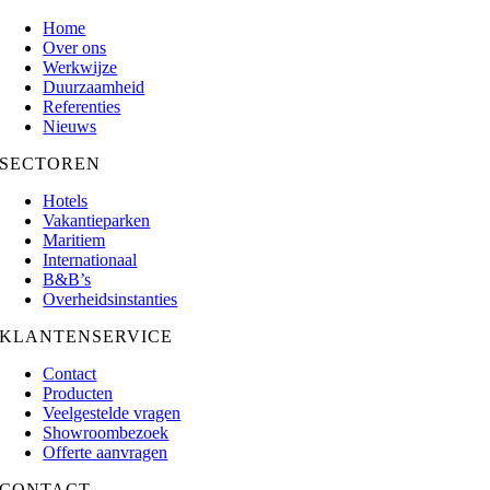
Home
Over ons
Werkwijze
Duurzaamheid
Referenties
Nieuws
SECTOREN
Hotels
Vakantieparken
Maritiem
Internationaal
B&B’s
Overheidsinstanties
KLANTENSERVICE
Contact
Producten
Veelgestelde vragen
Showroombezoek
Offerte aanvragen
CONTACT